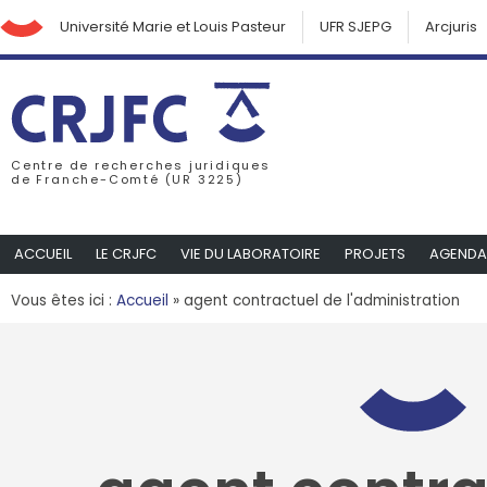
Université Marie et Louis Pasteur
UFR SJEPG
Arcjuris
Centre de recherches juridiques
de Franche-Comté (UR 3225)
ACCUEIL
LE CRJFC
VIE DU LABORATOIRE
PROJETS
AGENDA
Vous êtes ici :
Accueil
»
agent contractuel de l'administration