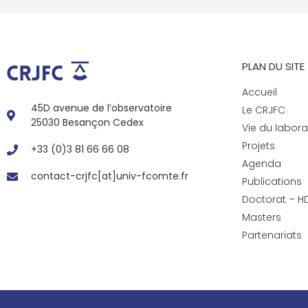
PLAN DU SITE
Accueil
45D avenue de l’observatoire
Le CRJFC
25030 Besançon Cedex
Vie du labora
Projets
+33 (0)3 81 66 66 08
Agenda
contact-crjfc[at]univ-fcomte.fr
Publications
Doctorat – H
Masters
Partenariats