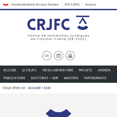
Université Marie et Louis Pasteur
UFR SJEPG
Arcjuris
Centre de recherches juridiques
de Franche-Comté (UR 3225)
ACCUEIL
LE CRJFC
VIE DU LABORATOIRE
PROJETS
AGENDA
PUBLICATIONS
DOCTORAT – HDR
MASTERS
PARTENARIATS
Vous êtes ici :
Accueil
»
bail