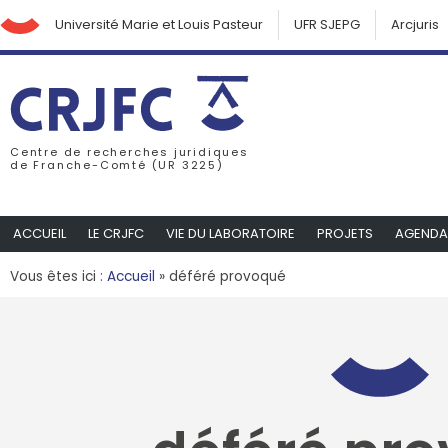
Université Marie et Louis Pasteur
UFR SJEPG
Arcjuris
Centre de recherches juridiques
de Franche-Comté (UR 3225)
ACCUEIL
LE CRJFC
VIE DU LABORATOIRE
PROJETS
AGENDA
Vous êtes ici :
Accueil
»
déféré provoqué