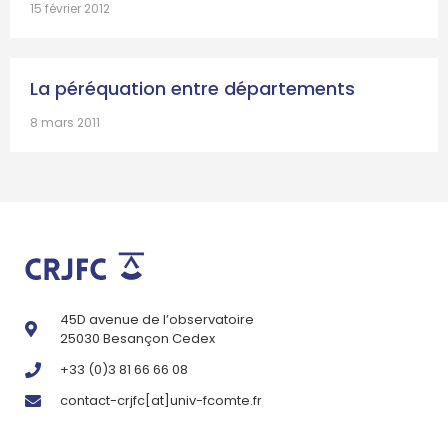
15 février 2012
La péréquation entre départements
8 mars 2011
45D avenue de l’observatoire
25030 Besançon Cedex
+33 (0)3 81 66 66 08
contact-crjfc[at]univ-fcomte.fr