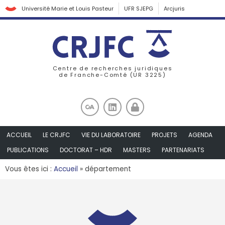
Université Marie et Louis Pasteur
UFR SJEPG
Arcjuris
Centre de recherches juridiques
de Franche-Comté (UR 3225)
ACCUEIL
LE CRJFC
VIE DU LABORATOIRE
PROJETS
AGENDA
PUBLICATIONS
DOCTORAT – HDR
MASTERS
PARTENARIATS
Vous êtes ici :
Accueil
»
département