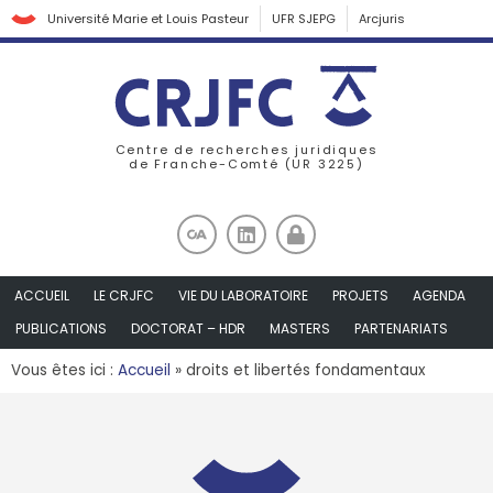
Université Marie et Louis Pasteur
UFR SJEPG
Arcjuris
Centre de recherches juridiques
de Franche-Comté (UR 3225)
ACCUEIL
LE CRJFC
VIE DU LABORATOIRE
PROJETS
AGENDA
PUBLICATIONS
DOCTORAT – HDR
MASTERS
PARTENARIATS
Vous êtes ici :
Accueil
»
droits et libertés fondamentaux