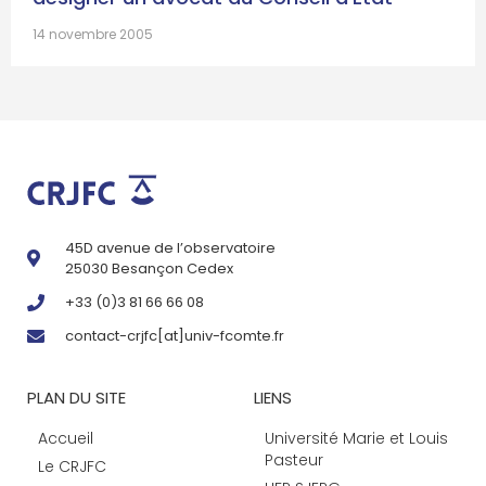
14 novembre 2005
45D avenue de l’observatoire
25030 Besançon Cedex
+33 (0)3 81 66 66 08
contact-crjfc[at]univ-fcomte.fr
PLAN DU SITE
LIENS
Accueil
Université Marie et Louis
Pasteur
Le CRJFC