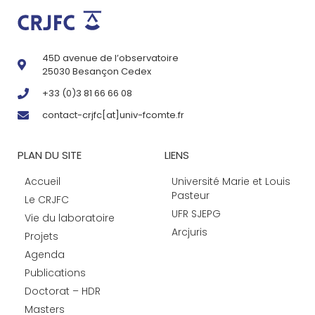
45D avenue de l’observatoire
25030 Besançon Cedex
+33 (0)3 81 66 66 08
contact-crjfc[at]univ-fcomte.fr
PLAN DU SITE
LIENS
Accueil
Université Marie et Louis
Pasteur
Le CRJFC
UFR SJEPG
Vie du laboratoire
Arcjuris
Projets
Agenda
Publications
Doctorat – HDR
Masters