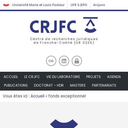
Université Marie et Louis Pasteur
UFR SJEPG
Arcjuris
Centre de recherches juridiques
de Franche-Comté (UR 3225)
ACCUEIL
LE CRJFC
VIE DU LABORATOIRE
PROJETS
AGENDA
PUBLICATIONS
DOCTORAT – HDR
MASTERS
PARTENARIATS
Vous êtes ici :
Accueil
»
fonds exceptionnel