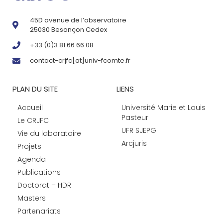
45D avenue de l’observatoire
25030 Besançon Cedex
+33 (0)3 81 66 66 08
contact-crjfc[at]univ-fcomte.fr
PLAN DU SITE
LIENS
Accueil
Université Marie et Louis
Pasteur
Le CRJFC
UFR SJEPG
Vie du laboratoire
Arcjuris
Projets
Agenda
Publications
Doctorat – HDR
Masters
Partenariats