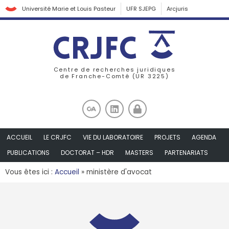
Université Marie et Louis Pasteur
UFR SJEPG
Arcjuris
Centre de recherches juridiques
de Franche-Comté (UR 3225)
ACCUEIL
LE CRJFC
VIE DU LABORATOIRE
PROJETS
AGENDA
PUBLICATIONS
DOCTORAT – HDR
MASTERS
PARTENARIATS
Vous êtes ici :
Accueil
»
ministère d'avocat