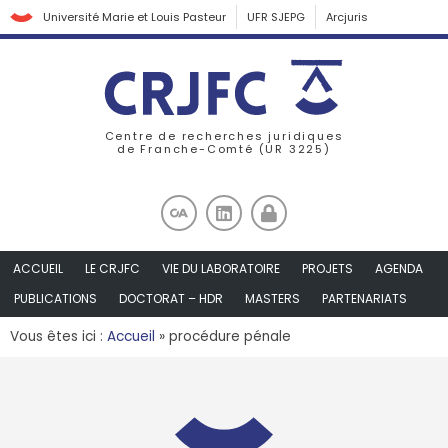
Université Marie et Louis Pasteur
UFR SJEPG
Arcjuris
Centre de recherches juridiques
de Franche-Comté (UR 3225)
ACCUEIL
LE CRJFC
VIE DU LABORATOIRE
PROJETS
AGENDA
PUBLICATIONS
DOCTORAT – HDR
MASTERS
PARTENARIATS
Vous êtes ici :
Accueil
»
procédure pénale