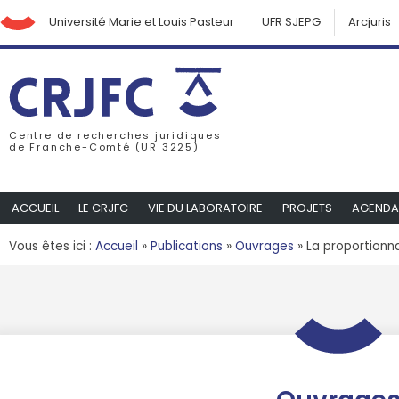
Université Marie et Louis Pasteur
UFR SJEPG
Arcjuris
Centre de recherches juridiques
de Franche-Comté (UR 3225)
ACCUEIL
LE CRJFC
VIE DU LABORATOIRE
PROJETS
AGENDA
Vous êtes ici :
Accueil
»
Publications
»
Ouvrages
»
La proportionna