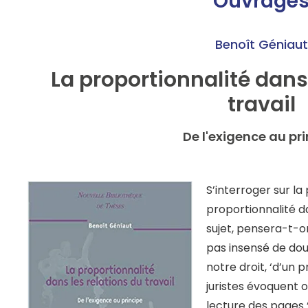
Ouvrage
Benoît Géniaut
La proportionnalité dans 
travail
De l'exigence au pr
S’interroger sur la
proportionnalité da
sujet, pensera-t-on
pas insensé de dou
notre droit, ‘d’un 
juristes évoquent o
lecture des pages 