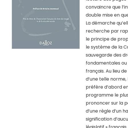
convaincre que l’in
double mise en ques
La démarche qu’elle
recherche par rapp
le principe de propo
le système de la 
sauvegarde des dro
fondamentales ou t
français. Au lieu d
d’une telle norme,
préfère d’abord e
programme le plus
prononcer sur la p
d’une règle d’un ha
signification d’auc
législatif » français