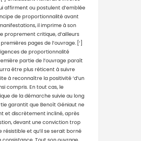
qui affirment ou postulent d’emblée
rincipe de proportionnalité avant
manifestations, il imprime à son
e proprement critique, d’ailleurs
 premières pages de l’ouvrage. [‘]
exigences de proportionnalité
emière partie de l’ouvrage paraît
urra être plus réticent à suivre
nvite à reconnaître la positivité ‘d’un
i compris. En tout cas, le
que de la démarche suivie au long
tie garantit que Benoît Géniaut ne
nt et discrètement incliné, après
stion, devant une conviction trop
résistible et qu’il se serait borné
e consistance. Tout son ouvrage,