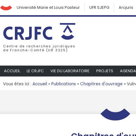
Université Marie et Louis Pasteur
UFR SJEPG
Arcjuris
Centre de recherches juridiques
de Franche-Comté (UR 3225)
ACCUEIL
LE CRJFC
VIE DU LABORATOIRE
PROJETS
AGENDA
Vous êtes ici :
Accueil
»
Publications
»
Chapitres d'ouvrage
»
Vuln