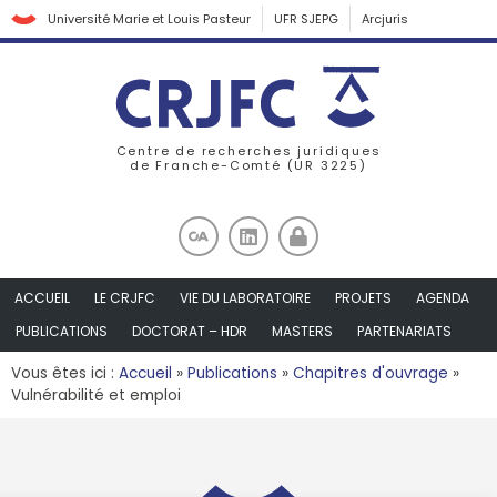
Université Marie et Louis Pasteur
UFR SJEPG
Arcjuris
Centre de recherches juridiques
de Franche-Comté (UR 3225)
ACCUEIL
LE CRJFC
VIE DU LABORATOIRE
PROJETS
AGENDA
PUBLICATIONS
DOCTORAT – HDR
MASTERS
PARTENARIATS
Vous êtes ici :
Accueil
»
Publications
»
Chapitres d'ouvrage
»
Vulnérabilité et emploi