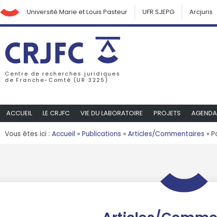
Université Marie et Louis Pasteur
UFR SJEPG
Arcjuris
Centre de recherches juridiques
de Franche-Comté (UR 3225)
ACCUEIL
LE CRJFC
VIE DU LABORATOIRE
PROJETS
AGENDA
Vous êtes ici :
Accueil
»
Publications
»
Articles/Commentaires
»
P