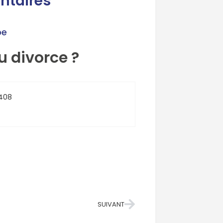
ntaires
pe
u divorce ?
 408
SUIVANT