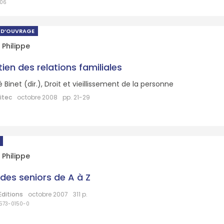
206
 D’OUVRAGE
 Philippe
ien des relations familiales
Binet (dir.),
Droit et vieillissement de la personne
itec
octobre 2008
pp. 21-29
 Philippe
 des seniors de A à Z
Editions
octobre 2007
311 p.
573-0150-0