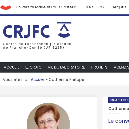
Université Marie et Louis Pasteur
UFR SJEPG
Arcjuris
Centre de recherches juridiques
de Franche-Comté (UR 3225)
ACCUEIL
LE CRJFC
VIE DU LABORATOIRE
PROJETS
AGENDA
Vous êtes ici :
Accueil
»
Catherine Philippe
CHAPITRES
Catherine
Le conse