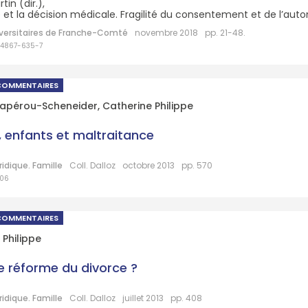
tin (dir.),
 et la décision médicale. Fragilité du consentement et de l’aut
iversitaires de Franche-Comté
novembre 2018
pp. 21-48.
84867-635-7
COMMENTAIRES
Lapérou-Scheneider
,
Catherine Philippe
, enfants et maltraitance
ridique. Famille
Coll. Dalloz
octobre 2013
pp. 570
206
COMMENTAIRES
 Philippe
e réforme du divorce ?
ridique. Famille
Coll. Dalloz
juillet 2013
pp. 408