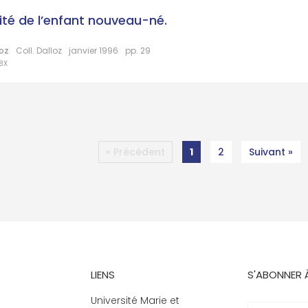
lité de l’enfant nouveau-né.
loz
Coll. Dalloz
janvier 1996
pp. 29
8X
« Précédent
1
2
Suivant »
LIENS
S'ABONNER 
Université Marie et