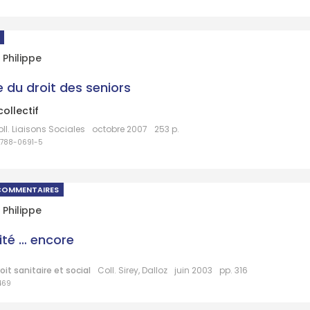
 Philippe
 du droit des seniors
ollectif
ll. Liaisons Sociales
octobre 2007
253 p.
8788-0691-5
COMMENTAIRES
 Philippe
lité … encore
it sanitaire et social
Coll. Sirey, Dalloz
juin 2003
pp. 316
469