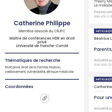
Thierry Mar
Le malade
Presses un
ISBN 978-2-
Catherine Philippe
Membre associé du CRJFC
ARTICLES/
Maître de conférences HDR en droit
Béatrice 
privé
Université de Franche-Comté
Parents
Thématiques de recherche
Actualité ju
ISSN 1630-2
Droit privé, droit de la famille, filiation,
vieillissement, vulnérabilité, éthique médicale
ARTICLES/
Coordonnées
Catherine
Pour un
Actualité ju