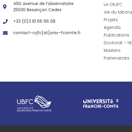
45D avenue de l’observatoire
Le CRJFC
25030 Besançon Cedex
Vie du labora
Projets
+33 (0)3 81 66 66 08
Agenda
contact-crjfc[at]univ-fcomte.fr
Publications
Doctorat – H
Masters
Partenariats