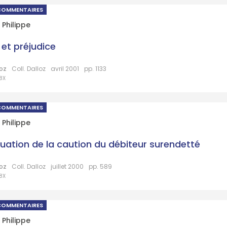
COMMENTAIRES
 Philippe
et préjudice
loz
Coll. Dalloz
avril 2001
pp. 1133
8X
COMMENTAIRES
 Philippe
tuation de la caution du débiteur surendetté
loz
Coll. Dalloz
juillet 2000
pp. 589
8X
COMMENTAIRES
 Philippe