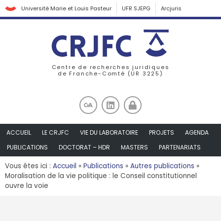
Université Marie et Louis Pasteur
UFR SJEPG
Arcjuris
Centre de recherches juridiques
de Franche-Comté (UR 3225)
ACCUEIL
LE CRJFC
VIE DU LABORATOIRE
PROJETS
AGENDA
PUBLICATIONS
DOCTORAT – HDR
MASTERS
PARTENARIATS
Vous êtes ici :
Accueil
»
Publications
»
Autres publications
»
Moralisation de la vie politique : le Conseil constitutionnel
ouvre la voie