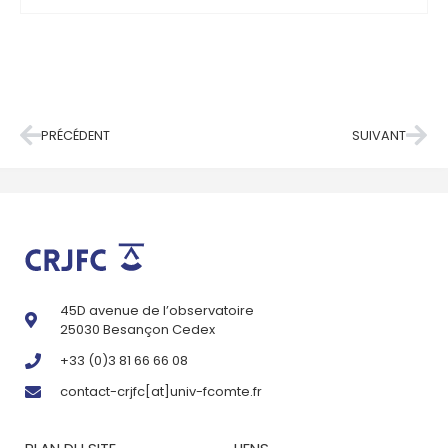
PRÉCÉDENT
SUIVANT
45D avenue de l’observatoire
25030 Besançon Cedex
+33 (0)3 81 66 66 08
contact-crjfc[at]univ-fcomte.fr