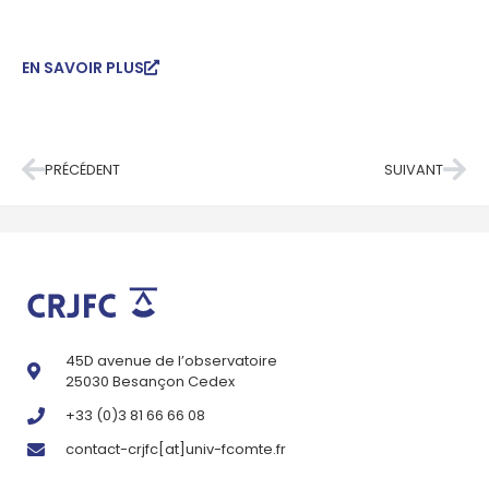
EN SAVOIR PLUS
PRÉCÉDENT
SUIVANT
45D avenue de l’observatoire
25030 Besançon Cedex
+33 (0)3 81 66 66 08
contact-crjfc[at]univ-fcomte.fr