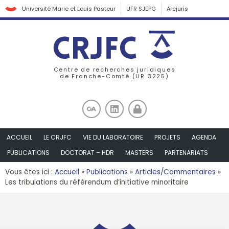
Université Marie et Louis Pasteur
UFR SJEPG
Arcjuris
Centre de recherches juridiques
de Franche-Comté (UR 3225)
ACCUEIL
LE CRJFC
VIE DU LABORATOIRE
PROJETS
AGENDA
PUBLICATIONS
DOCTORAT – HDR
MASTERS
PARTENARIATS
Vous êtes ici :
Accueil
»
Publications
»
Articles/Commentaires
»
Les tribulations du référendum d’initiative minoritaire