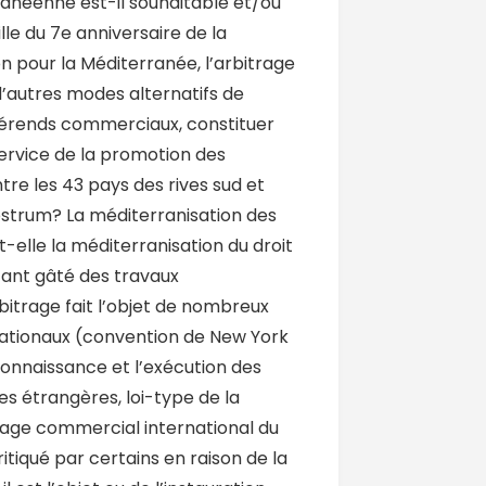
anéenne est-il souhaitable et/ou
ille du 7e anniversaire de la
n pour la Méditerranée, l’arbitrage
d’autres modes alternatifs de
férends commerciaux, constituer
ervice de la promotion des
tre les 43 pays des rives sud et
ostrum? La méditerranisation des
-elle la méditerranisation du droit
nfant gâté des travaux
rbitrage fait l’objet de nombreux
nationaux (convention de New York
connaissance et l’exécution des
es étrangères, loi-type de la
rage commercial international du
 Critiqué par certains en raison de la