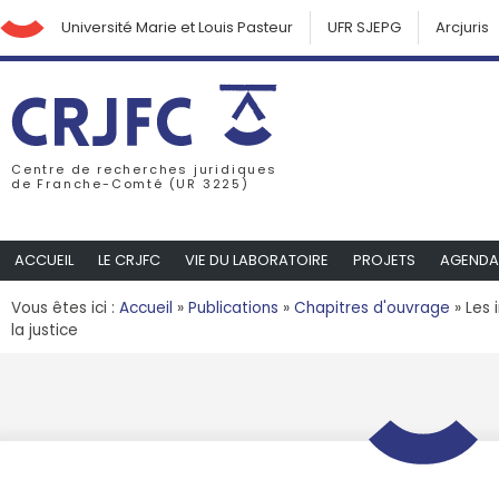
Université Marie et Louis Pasteur
UFR SJEPG
Arcjuris
Centre de recherches juridiques
de Franche-Comté (UR 3225)
ACCUEIL
LE CRJFC
VIE DU LABORATOIRE
PROJETS
AGENDA
Vous êtes ici :
Accueil
»
Publications
»
Chapitres d'ouvrage
»
Les 
la justice