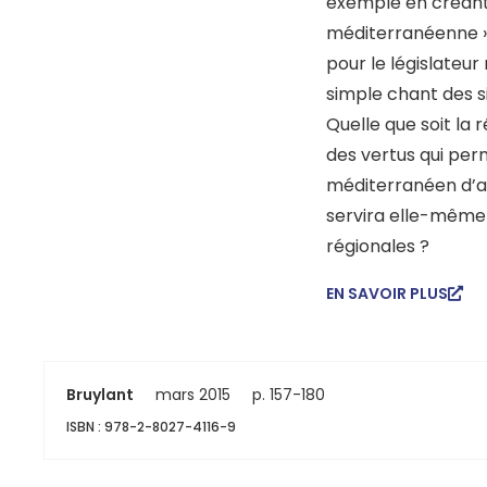
exemple en créant
méditerranéenne ».
pour le législateu
simple chant des si
Quelle que soit la 
des vertus qui per
méditerranéen d’as
servira elle-même 
régionales ?
EN SAVOIR PLUS
Bruylant
mars 2015
p. 157-180
ISBN : 978-2-8027-4116-9