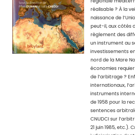
régionale méditerr
réalisable ? À la ve
naissance de l’Unio
peut-il, aux côtés 
règlement des dif
un instrument au s
investissements en
nord de la Mare N
économies requiert
de l’arbitrage ? E
internationaux, l’a
instruments inter
de 1958 pour la re
sentences arbitral
CNUDCI sur l’arbit
21 juin 1985, etc.).