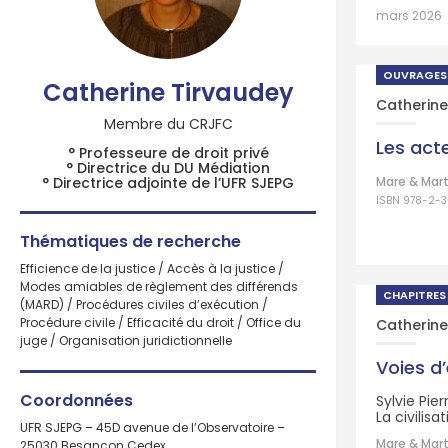
mars 2026
OUVRAGES
Catherine Tirvaudey
Catherine
Membre du CRJFC
Les act
° Professeure de droit privé
° Directrice du DU Médiation
Mare & Mart
° Directrice adjointe de l’UFR SJEPG
ISBN 978-2-
Thématiques de recherche
Efficience de la justice / Accès à la justice /
Modes amiables de règlement des différends
CHAPITRES
(MARD) / Procédures civiles d’exécution /
Procédure civile / Efficacité du droit / Office du
Catherine
juge / Organisation juridictionnelle
Voies d’
Coordonnées
Sylvie Pie
La civilis
UFR SJEPG – 45D avenue de l’Observatoire –
Mare & Mart
25030 Besançon Cedex