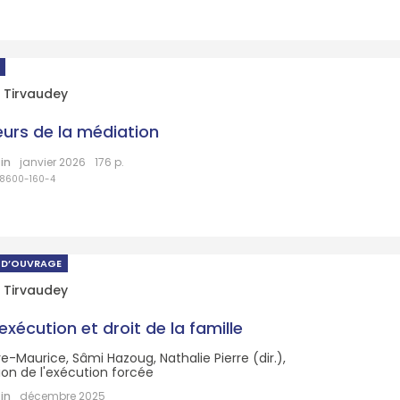
 Tirvaudey
eurs de la médiation
in
janvier 2026
176 p.
38600-160-4
 D’OUVRAGE
 Tirvaudey
exécution et droit de la famille
rre-Maurice, Sâmi Hazoug, Nathalie Pierre (dir.),
ation de l'exécution forcée
in
décembre 2025