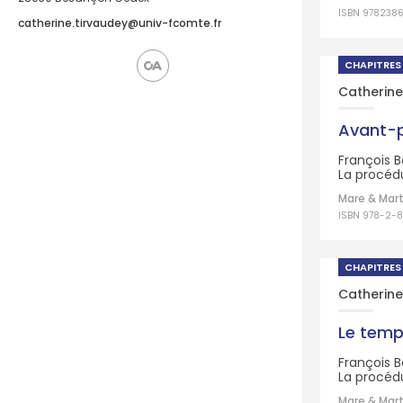
ISBN 978238
catherine.tirvaudey@univ-fcomte.fr
CHAPITRES
Catherine
Avant-
François B
La procédu
Mare & Mart
ISBN 978-2-
CHAPITRES
Catherine
Le temps
François B
La procédu
Mare & Mart