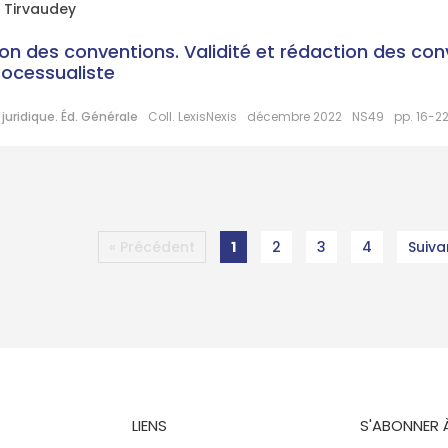
 Tirvaudey
on des conventions. Validité et rédaction des conv
rocessualiste
juridique. Éd. Générale
Coll. LexisNexis
décembre 2022
NS49
pp. 16-22
« Précédent
1
2
3
4
Suiva
LIENS
S'ABONNER 