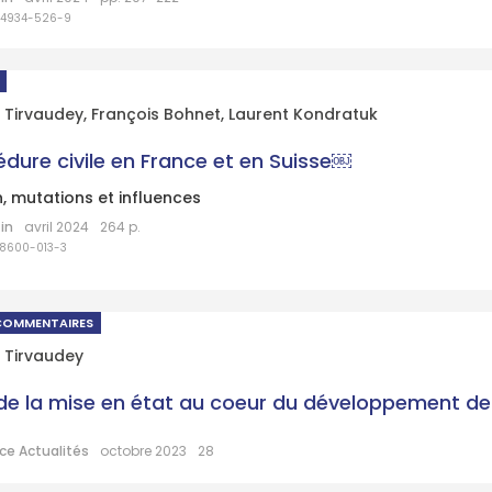
84934-526-9
 Tirvaudey
,
François Bohnet
,
Laurent Kondratuk
édure civile en France et en Suisse￼
, mutations et influences
in
avril 2024
264 p.
38600-013-3
COMMENTAIRES
 Tirvaudey
 de la mise en état au coeur du développement de l
ce Actualités
octobre 2023
28