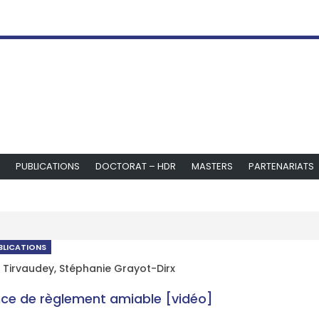
PUBLICATIONS
DOCTORAT – HDR
MASTERS
PARTENARIATS
BLICATIONS
 Tirvaudey
,
Stéphanie Grayot-Dirx
nce de règlement amiable [vidéo]