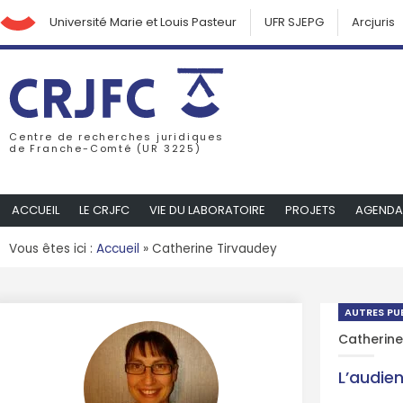
Université Marie et Louis Pasteur
UFR SJEPG
Arcjuris
Centre de recherches juridiques
de Franche-Comté (UR 3225)
ACCUEIL
LE CRJFC
VIE DU LABORATOIRE
PROJETS
AGENDA
Vous êtes ici :
Accueil
»
Catherine Tirvaudey
AUTRES PU
Catherine
L’audie