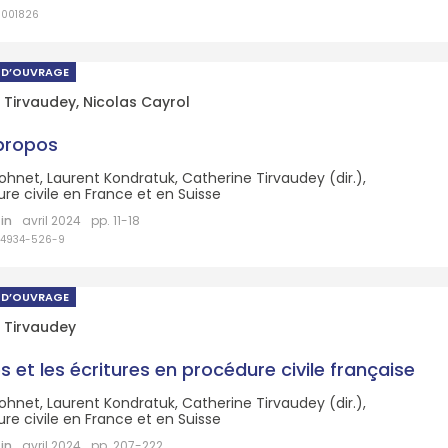
6001826
 D’OUVRAGE
 Tirvaudey
,
Nicolas Cayrol
propos
ohnet, Laurent Kondratuk, Catherine Tirvaudey (dir.),
re civile en France et en Suisse
in
avril 2024
pp. 11-18
84934-526-9
 D’OUVRAGE
 Tirvaudey
 et les écritures en procédure civile française
ohnet, Laurent Kondratuk, Catherine Tirvaudey (dir.),
re civile en France et en Suisse
in
avril 2024
pp. 207-222