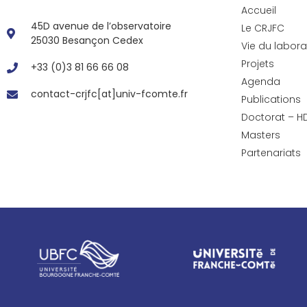
Accueil
45D avenue de l’observatoire
Le CRJFC
25030 Besançon Cedex
Vie du labora
Projets
+33 (0)3 81 66 66 08
Agenda
contact-crjfc[at]univ-fcomte.fr
Publications
Doctorat – H
Masters
Partenariats