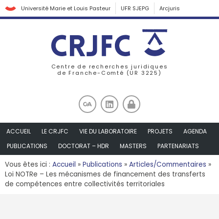
Université Marie et Louis Pasteur
UFR SJEPG
Arcjuris
Centre de recherches juridiques
de Franche-Comté (UR 3225)
ACCUEIL
LE CRJFC
VIE DU LABORATOIRE
PROJETS
AGENDA
PUBLICATIONS
DOCTORAT – HDR
MASTERS
PARTENARIATS
Vous êtes ici :
Accueil
»
Publications
»
Articles/Commentaires
»
Loi NOTRe – Les mécanismes de financement des transferts
de compétences entre collectivités territoriales