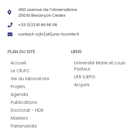
45D avenue de l’observatoire
25030 Besançon Cedex
+33 (0)3 81 66 66 08
contact-crjfc[at]univ-fcomte.fr
PLAN DU SITE
LIENS
Accueil
Université Marie et Louis
Pasteur
Le CRJFC
UFR SJEPG
Vie du laboratoire
Arcjuris
Projets
Agenda
Publications
Doctorat – HDR
Masters
Partenariats