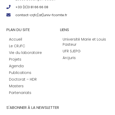
+33 (0)3 81 66 66 08
contact-crjfc[at]univ-fcomte.fr
PLAN DU SITE
LIENS
Accueil
Université Marie et Louis
Pasteur
Le CRJFC
UFR SJEPG
Vie du laboratoire
Arcjuris
Projets
Agenda
Publications
Doctorat – HDR
Masters
Partenariats
S'ABONNER À LA NEWSLETTER