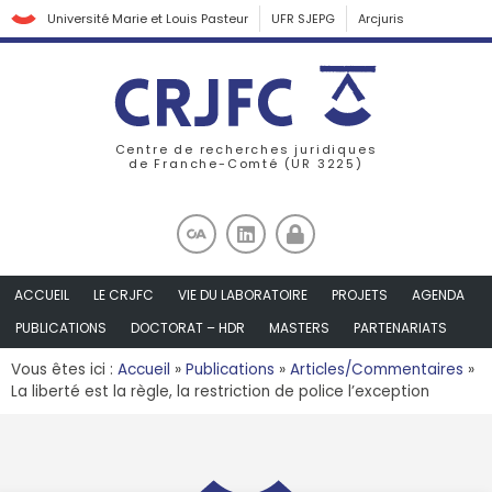
Université Marie et Louis Pasteur
UFR SJEPG
Arcjuris
Centre de recherches juridiques
de Franche-Comté (UR 3225)
ACCUEIL
LE CRJFC
VIE DU LABORATOIRE
PROJETS
AGENDA
PUBLICATIONS
DOCTORAT – HDR
MASTERS
PARTENARIATS
Vous êtes ici :
Accueil
»
Publications
»
Articles/Commentaires
»
La liberté est la règle, la restriction de police l’exception