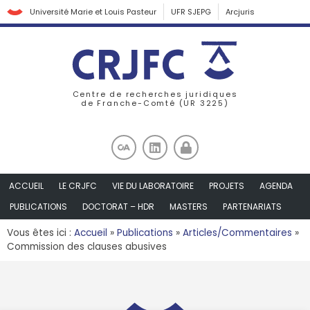
Université Marie et Louis Pasteur
UFR SJEPG
Arcjuris
Centre de recherches juridiques
de Franche-Comté (UR 3225)
ACCUEIL
LE CRJFC
VIE DU LABORATOIRE
PROJETS
AGENDA
PUBLICATIONS
DOCTORAT – HDR
MASTERS
PARTENARIATS
Vous êtes ici :
Accueil
»
Publications
»
Articles/Commentaires
»
Commission des clauses abusives