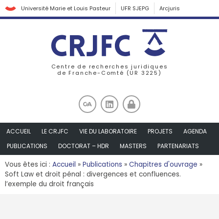
Université Marie et Louis Pasteur
UFR SJEPG
Arcjuris
Centre de recherches juridiques
de Franche-Comté (UR 3225)
ACCUEIL
LE CRJFC
VIE DU LABORATOIRE
PROJETS
AGENDA
PUBLICATIONS
DOCTORAT – HDR
MASTERS
PARTENARIATS
Vous êtes ici :
Accueil
»
Publications
»
Chapitres d'ouvrage
»
Soft Law et droit pénal : divergences et confluences.
l’exemple du droit français