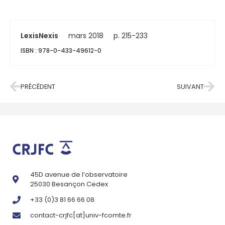
LexisNexis
mars 2018
p. 215-233
ISBN : 978-0-433-49612-0
PRÉCÉDENT
SUIVANT
45D avenue de l’observatoire
25030 Besançon Cedex
+33 (0)3 81 66 66 08
contact-crjfc[at]univ-fcomte.fr