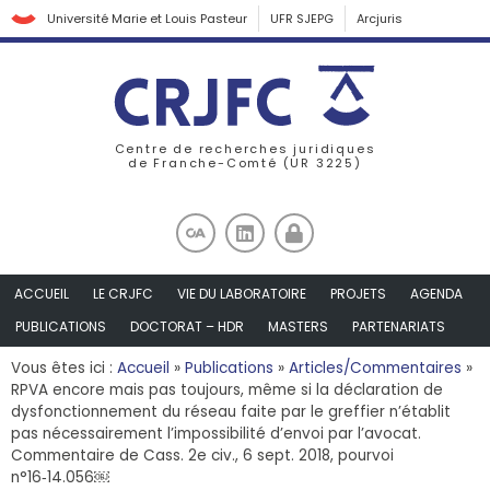
Université Marie et Louis Pasteur
UFR SJEPG
Arcjuris
Centre de recherches juridiques
de Franche-Comté (UR 3225)
ACCUEIL
LE CRJFC
VIE DU LABORATOIRE
PROJETS
AGENDA
PUBLICATIONS
DOCTORAT – HDR
MASTERS
PARTENARIATS
Vous êtes ici :
Accueil
»
Publications
»
Articles/Commentaires
»
RPVA encore mais pas toujours, même si la déclaration de
dysfonctionnement du réseau faite par le greffier n’établit
pas nécessairement l’impossibilité d’envoi par l’avocat.
Commentaire de Cass. 2e civ., 6 sept. 2018, pourvoi
n°16‑14.056￼