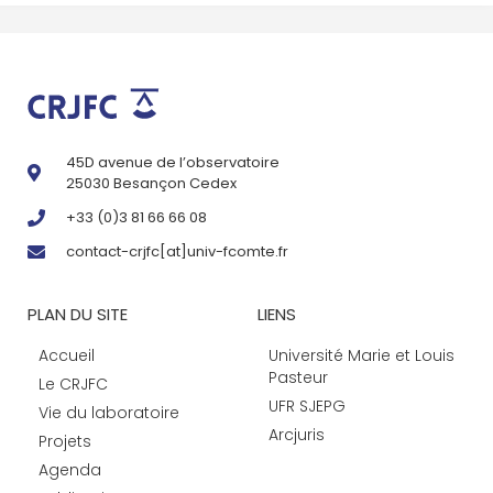
45D avenue de l’observatoire
25030 Besançon Cedex
+33 (0)3 81 66 66 08
contact-crjfc[at]univ-fcomte.fr
PLAN DU SITE
LIENS
Accueil
Université Marie et Louis
Pasteur
Le CRJFC
UFR SJEPG
Vie du laboratoire
Arcjuris
Projets
Agenda