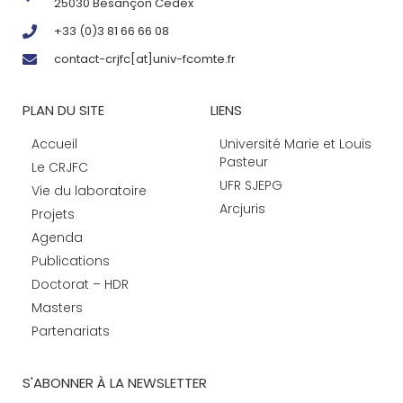
25030 Besançon Cedex
+33 (0)3 81 66 66 08
contact-crjfc[at]univ-fcomte.fr
PLAN DU SITE
LIENS
Accueil
Université Marie et Louis
Pasteur
Le CRJFC
UFR SJEPG
Vie du laboratoire
Arcjuris
Projets
Agenda
Publications
Doctorat – HDR
Masters
Partenariats
S'ABONNER À LA NEWSLETTER