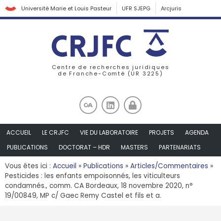
Université Marie et Louis Pasteur
UFR SJEPG
Arcjuris
Centre de recherches juridiques
de Franche-Comté (UR 3225)
ACCUEIL
LE CRJFC
VIE DU LABORATOIRE
PROJETS
AGENDA
PUBLICATIONS
DOCTORAT – HDR
MASTERS
PARTENARIATS
Vous êtes ici :
Accueil
»
Publications
»
Articles/Commentaires
»
Pesticides : les enfants empoisonnés, les viticulteurs
condamnés., comm. CA Bordeaux, 18 novembre 2020, n°
19/00849, MP c/ Gaec Remy Castel et fils et a.