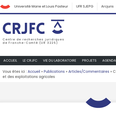
Université Marie et Louis Pasteur
UFR SJEPG
Arcjuris
Centre de recherches juridiques
de Franche-Comté (UR 3225)
ACCUEIL
LE CRJFC
VIE DU LABORATOIRE
PROJETS
AGENDA
Vous êtes ici :
Accueil
»
Publications
»
Articles/Commentaires
»
C
et des exploitations agricoles