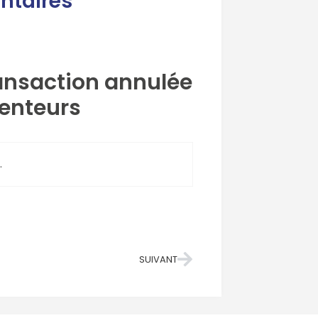
ntaires
ransaction annulée
venteurs
.
SUIVANT