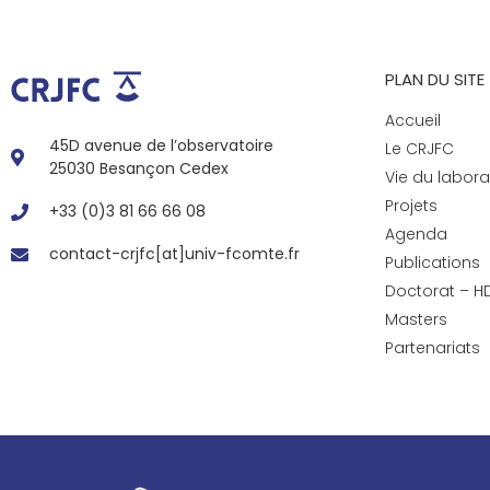
PLAN DU SITE
Accueil
45D avenue de l’observatoire
Le CRJFC
25030 Besançon Cedex
Vie du labora
Projets
+33 (0)3 81 66 66 08
Agenda
contact-crjfc[at]univ-fcomte.fr
Publications
Doctorat – H
Masters
Partenariats