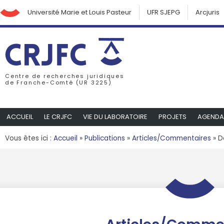
Université Marie et Louis Pasteur
UFR SJEPG
Arcjuris
Centre de recherches juridiques
de Franche-Comté (UR 3225)
ACCUEIL
LE CRJFC
VIE DU LABORATOIRE
PROJETS
AGENDA
Vous êtes ici :
Accueil
»
Publications
»
Articles/Commentaires
»
D