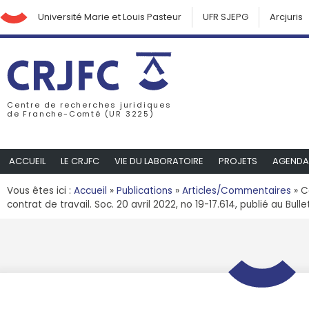
Université Marie et Louis Pasteur
UFR SJEPG
Arcjuris
Centre de recherches juridiques
de Franche-Comté (UR 3225)
ACCUEIL
LE CRJFC
VIE DU LABORATOIRE
PROJETS
AGENDA
Vous êtes ici :
Accueil
»
Publications
»
Articles/Commentaires
»
C
contrat de travail. Soc. 20 avril 2022, no 19-17.614, publié au Bulle