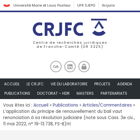
Université Marie et Louis Pasteur
UFR SJEPG
Arcjuris
Centre de recherches juridiques
de Franche-Comté (UR 3225)
ACCUEIL
LE CRJFC
VIE DU LABORATOIRE
PROJETS
AGENDA
PUBLICATIONS
DOCTORAT – HDR
MASTERS
PARTENARIATS
Vous êtes ici :
Accueil
»
Publications
»
Articles/Commentaires
»
L’application du principe de renouvellement du bail vaut
renonciation à sa résolution judiciaire (note sous Cass. 3e civ.,
11 mai 2022, n° 19-13.738, FS-B)￼