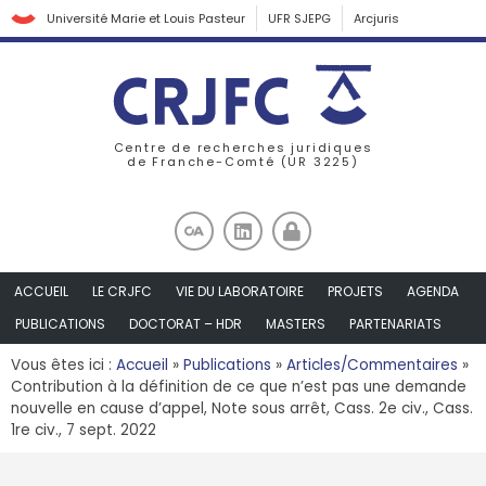
Université Marie et Louis Pasteur
UFR SJEPG
Arcjuris
Centre de recherches juridiques
de Franche-Comté (UR 3225)
ACCUEIL
LE CRJFC
VIE DU LABORATOIRE
PROJETS
AGENDA
PUBLICATIONS
DOCTORAT – HDR
MASTERS
PARTENARIATS
Vous êtes ici :
Accueil
»
Publications
»
Articles/Commentaires
»
Contribution à la définition de ce que n’est pas une demande
nouvelle en cause d’appel, Note sous arrêt, Cass. 2e civ., Cass.
1re civ., 7 sept. 2022