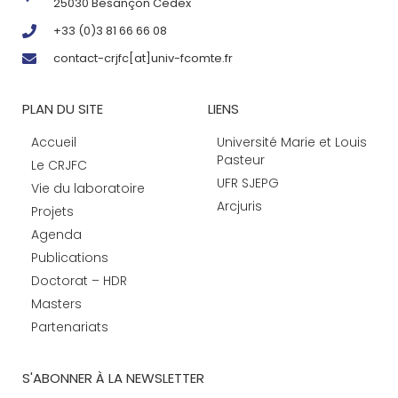
25030 Besançon Cedex
+33 (0)3 81 66 66 08
contact-crjfc[at]univ-fcomte.fr
PLAN DU SITE
LIENS
Accueil
Université Marie et Louis
Pasteur
Le CRJFC
UFR SJEPG
Vie du laboratoire
Arcjuris
Projets
Agenda
Publications
Doctorat – HDR
Masters
Partenariats
S'ABONNER À LA NEWSLETTER