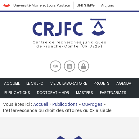
Université Marie et Louis Pasteur
UFR SJEPG
Arcjuris
Centre de recherches juridiques
de Franche-Comté (UR 3225)
ACCUEIL
LE CRJFC
VIE DU LABORATOIRE
PROJETS
AGENDA
PUBLICATIONS
DOCTORAT – HDR
MASTERS
PARTENARIATS
Vous êtes ici :
Accueil
»
Publications
»
Ouvrages
»
L’effervescence du droit des affaires au XXIe siècle.