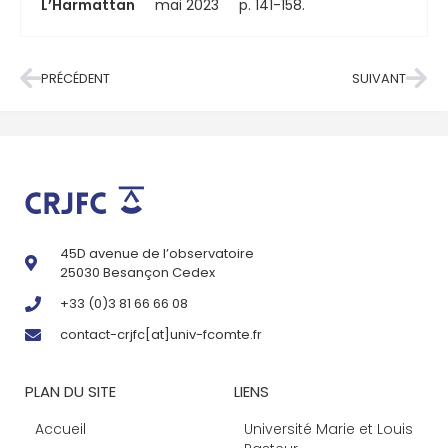
L’Harmattan
mai 2023
p. 141-158.
PRÉCÉDENT
SUIVANT
45D avenue de l’observatoire
25030 Besançon Cedex
+33 (0)3 81 66 66 08
contact-crjfc[at]univ-fcomte.fr
PLAN DU SITE
LIENS
Accueil
Université Marie et Louis