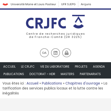
Université Marie et Louis Pasteur
UFR SJEPG
Arcjuris
Centre de recherches juridiques
de Franche-Comté (UR 3225)
ACCUEIL
LE CRJFC
VIE DU LABORATOIRE
PROJETS
AGENDA
PUBLICATIONS
DOCTORAT – HDR
MASTERS
PARTENARIATS
Vous êtes ici :
Accueil
»
Publications
»
Chapitres d'ouvrage
»
La
tarification des services publics locaux et la lutte contre les
inégalités