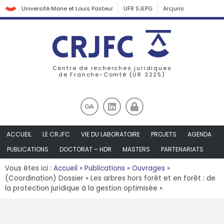
Université Marie et Louis Pasteur
UFR SJEPG
Arcjuris
Centre de recherches juridiques
de Franche-Comté (UR 3225)
ACCUEIL
LE CRJFC
VIE DU LABORATOIRE
PROJETS
AGENDA
PUBLICATIONS
DOCTORAT – HDR
MASTERS
PARTENARIATS
Vous êtes ici :
Accueil
»
Publications
»
Ouvrages
»
(Coordination) Dossier « Les arbres hors forêt et en forêt : de
la protection juridique à la gestion optimisée »