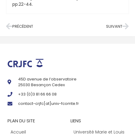
pp.22-44.
PRÉCÉDENT
SUIVANT
45D avenue de l’observatoire
25030 Besançon Cedex
+33 (0)3 81 66 66 08
contact-crjfc[at]univ-fcomte.fr
PLAN DU SITE
LIENS
Accueil
Université Marie et Louis