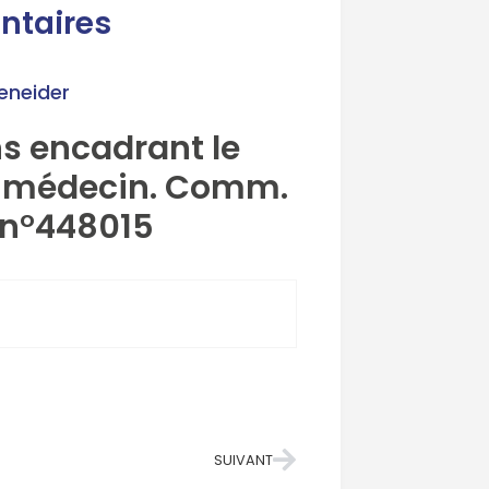
ntaires
eneider
ns encadrant le
n médecin. Comm.
2, n°448015
SUIVANT