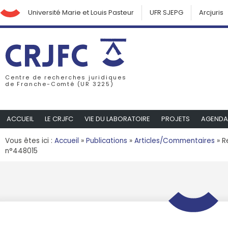
Université Marie et Louis Pasteur
UFR SJEPG
Arcjuris
Centre de recherches juridiques
de Franche-Comté (UR 3225)
ACCUEIL
LE CRJFC
VIE DU LABORATOIRE
PROJETS
AGENDA
Vous êtes ici :
Accueil
»
Publications
»
Articles/Commentaires
»
R
n°448015