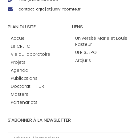
contact-crjfc[at]univ-fcomte.fr
PLAN DU SITE
LIENS
Accueil
Université Marie et Louis
Pasteur
Le CRJFC
UFR SJEPG
Vie du laboratoire
Arcjuris
Projets
Agenda
Publications
Doctorat – HDR
Masters
Partenariats
S'ABONNER À LA NEWSLETTER