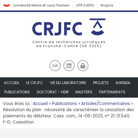
Université Marie et Louis Pasteur
UFR SJEPG
Arcjuris
Centre de recherches juridiques
de Franche-Comté (UR 3225)
ACCUEIL
LE CRJFC
VIE DU LABORATOIRE
PROJETS
AGENDA
PUBLICATIONS
DOCTORAT – HDR
MASTERS
PARTENARIATS
Vous êtes ici :
Accueil
»
Publications
»
Articles/Commentaires
»
Résolution du plan : nécessité de caractériser la cessation des
paiements du débiteur. Cass. com., 14-06-2023, n° 21-21.540,
F-D, Cassation