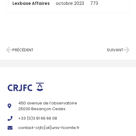
Lexbase Affaires
octobre 2023
773
PRÉCÉDENT
SUIVANT
45D avenue de l’observatoire
25030 Besançon Cedex
+33 (0)3 81 66 66 08
contact-crjfc[at]univ-fcomte.fr