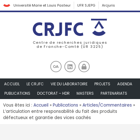
Université Marie et Louis Pasteur
UFR SJEPG
Arcjuris
Centre de recherches juridiques
de Franche-Comté (UR 3225)
ACCUEIL
LE CRJFC
VIE DU LABORATOIRE
PROJETS
AGENDA
PUBLICATIONS
DOCTORAT – HDR
MASTERS
PARTENARIATS
Vous êtes ici :
Accueil
»
Publications
»
Articles/Commentaires
»
L’articulation entre responsabilité du fait des produits
défectueux et garantie des vices cachés