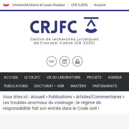
Université Marie et Louis Pasteur
UFR SJEPG
Arcjuris
Centre de recherches juridiques
de Franche-Comté (UR 3225)
ACCUEIL
LE CRJFC
VIE DU LABORATOIRE
PROJETS
AGENDA
PUBLICATIONS
DOCTORAT – HDR
MASTERS
PARTENARIATS
Vous êtes ici :
Accueil
»
Publications
»
Articles/Commentaires
»
Les troubles anormaux du voisinage : le régime de
responsabilité fait son entrée dans le Code civil !