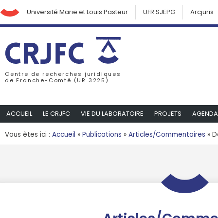
Université Marie et Louis Pasteur
UFR SJEPG
Arcjuris
Centre de recherches juridiques
de Franche-Comté (UR 3225)
ACCUEIL
LE CRJFC
VIE DU LABORATOIRE
PROJETS
AGENDA
Vous êtes ici :
Accueil
»
Publications
»
Articles/Commentaires
»
D