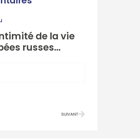
ntaires
u
intimité de la vie
upées russes…
SUIVANT