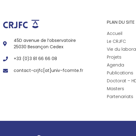
PLAN DU SITE
Accueil
45D avenue de l’observatoire
Le CRJFC
25030 Besançon Cedex
Vie du labora
Projets
+33 (0)3 81 66 66 08
Agenda
contact-crjfc[at]univ-fcomte.fr
Publications
Doctorat – H
Masters
Partenariats