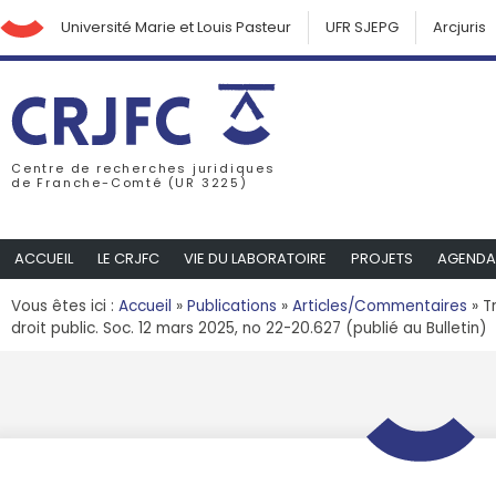
Université Marie et Louis Pasteur
UFR SJEPG
Arcjuris
Centre de recherches juridiques
de Franche-Comté (UR 3225)
ACCUEIL
LE CRJFC
VIE DU LABORATOIRE
PROJETS
AGENDA
Vous êtes ici :
Accueil
»
Publications
»
Articles/Commentaires
»
T
droit public. Soc. 12 mars 2025, no 22-20.627 (publié au Bulletin)