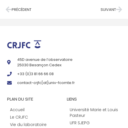
PRÉCÉDENT
SUIVANT
45D avenue de l’observatoire
25030 Besançon Cedex
+33 (0)3 81 66 66 08
contact-crjfc[at]univ-fcomte.fr
PLAN DU SITE
LIENS
Accueil
Université Marie et Louis
Pasteur
Le CRJFC
UFR SJEPG
Vie du laboratoire