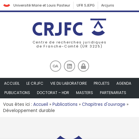
Université Marie et Louis Pasteur
UFR SJEPG
Arcjuris
Centre de recherches juridiques
de Franche-Comté (UR 3225)
ACCUEIL
LE CRJFC
VIE DU LABORATOIRE
PROJETS
AGENDA
PUBLICATIONS
DOCTORAT – HDR
MASTERS
PARTENARIATS
Vous êtes ici :
Accueil
»
Publications
»
Chapitres d'ouvrage
»
Développement durable