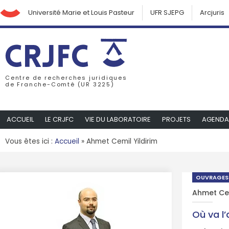
Université Marie et Louis Pasteur
UFR SJEPG
Arcjuris
Centre de recherches juridiques
de Franche-Comté (UR 3225)
ACCUEIL
LE CRJFC
VIE DU LABORATOIRE
PROJETS
AGENDA
Vous êtes ici :
Accueil
»
Ahmet Cemil Yildirim
OUVRAGES
Ahmet Cem
Où va l’