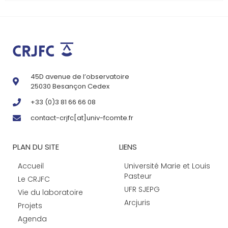
45D avenue de l’observatoire
25030 Besançon Cedex
+33 (0)3 81 66 66 08
contact-crjfc[at]univ-fcomte.fr
PLAN DU SITE
LIENS
Accueil
Université Marie et Louis
Pasteur
Le CRJFC
UFR SJEPG
Vie du laboratoire
Arcjuris
Projets
Agenda