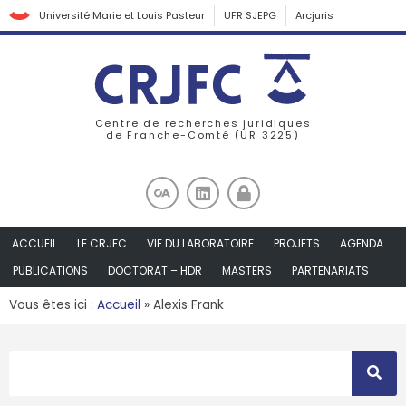
Université Marie et Louis Pasteur
UFR SJEPG
Arcjuris
Centre de recherches juridiques
de Franche-Comté (UR 3225)
ACCUEIL
LE CRJFC
VIE DU LABORATOIRE
PROJETS
AGENDA
PUBLICATIONS
DOCTORAT – HDR
MASTERS
PARTENARIATS
Vous êtes ici :
Accueil
»
Alexis Frank