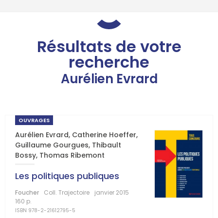
Résultats de votre
recherche
Aurélien Evrard
OUVRAGES
Aurélien Evrard
,
Catherine Hoeffer
,
Guillaume Gourgues
,
Thibault
Bossy
,
Thomas Ribemont
Les politiques publiques
Foucher
Coll. Trajectoire
janvier 2015
160 p.
ISBN 978-2-21612795-5