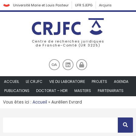
Université Marie et Louis Pasteur
UFR SJEPG
Arcjuris
Centre de recherches juridiques
de Franche-Comté (UR 3225)
ACCUEIL
LE CRJFC
VIE DU LABORATOIRE
PROJETS
AGENDA
PUBLICATIONS
DOCTORAT – HDR
MASTERS
PARTENARIATS
Vous êtes ici :
Accueil
»
Aurélien Evrard