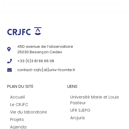
45D avenue de l’observatoire
25030 Besançon Cedex
+33 (0)3 81 66 66 08
contact-crjfc[at]univ-fcomte.fr
PLAN DU SITE
LIENS
Accueil
Université Marie et Louis
Pasteur
Le CRJFC
UFR SJEPG
Vie du laboratoire
Arcjuris
Projets
Agenda