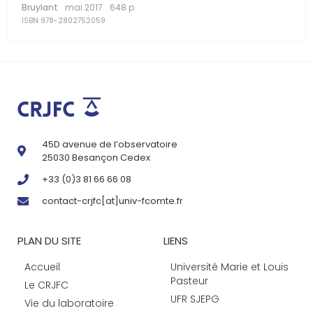
Bruylant
mai 2017
648 p.
ISBN 978-2802752059
45D avenue de l’observatoire
25030 Besançon Cedex
+33 (0)3 81 66 66 08
contact-crjfc[at]univ-fcomte.fr
PLAN DU SITE
LIENS
Accueil
Université Marie et Louis
Pasteur
Le CRJFC
UFR SJEPG
Vie du laboratoire