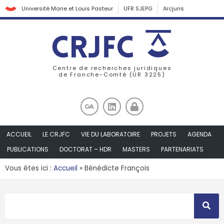
Université Marie et Louis Pasteur
UFR SJEPG
Arcjuris
Centre de recherches juridiques
de Franche-Comté (UR 3225)
ACCUEIL
LE CRJFC
VIE DU LABORATOIRE
PROJETS
AGENDA
PUBLICATIONS
DOCTORAT – HDR
MASTERS
PARTENARIATS
Vous êtes ici :
Accueil
»
Bénédicte François