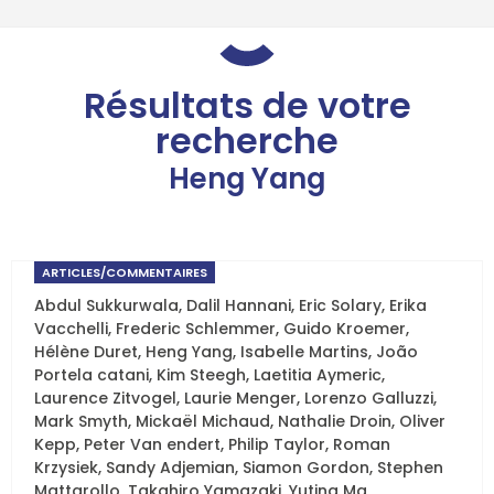
Résultats de votre
recherche
Heng Yang
ARTICLES/COMMENTAIRES
Abdul Sukkurwala
,
Dalil Hannani
,
Eric Solary
,
Erika
Vacchelli
,
Frederic Schlemmer
,
Guido Kroemer
,
Hélène Duret
,
Heng Yang
,
Isabelle Martins
,
João
Portela catani
,
Kim Steegh
,
Laetitia Aymeric
,
Laurence Zitvogel
,
Laurie Menger
,
Lorenzo Galluzzi
,
Mark Smyth
,
Mickaël Michaud
,
Nathalie Droin
,
Oliver
Kepp
,
Peter Van endert
,
Philip Taylor
,
Roman
Krzysiek
,
Sandy Adjemian
,
Siamon Gordon
,
Stephen
Mattarollo
,
Takahiro Yamazaki
,
Yuting Ma