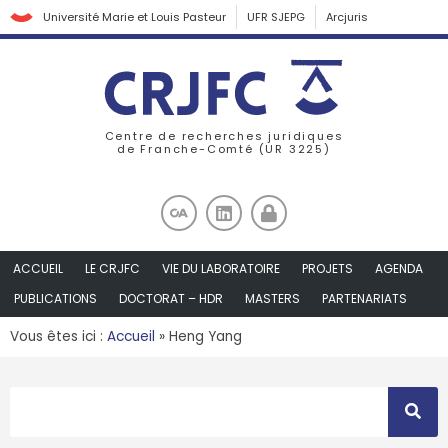
Université Marie et Louis Pasteur
UFR SJEPG
Arcjuris
Centre de recherches juridiques
de Franche-Comté (UR 3225)
ACCUEIL
LE CRJFC
VIE DU LABORATOIRE
PROJETS
AGENDA
PUBLICATIONS
DOCTORAT – HDR
MASTERS
PARTENARIATS
Vous êtes ici :
Accueil
»
Heng Yang