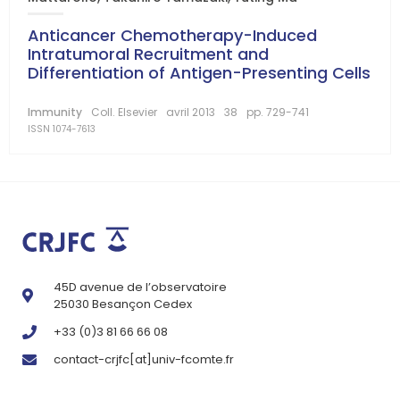
Anticancer Chemotherapy-Induced
Intratumoral Recruitment and
Differentiation of Antigen-Presenting Cells
Immunity
Coll. Elsevier
avril 2013
38
pp. 729-741
ISSN 1074-7613
45D avenue de l’observatoire
25030 Besançon Cedex
+33 (0)3 81 66 66 08
contact-crjfc[at]univ-fcomte.fr