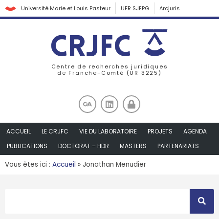
Université Marie et Louis Pasteur
UFR SJEPG
Arcjuris
Centre de recherches juridiques
de Franche-Comté (UR 3225)
ACCUEIL
LE CRJFC
VIE DU LABORATOIRE
PROJETS
AGENDA
PUBLICATIONS
DOCTORAT – HDR
MASTERS
PARTENARIATS
Vous êtes ici :
Accueil
»
Jonathan Menudier