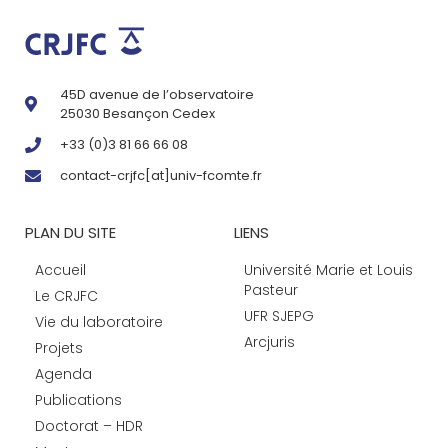
45D avenue de l’observatoire
25030 Besançon Cedex
+33 (0)3 81 66 66 08
contact-crjfc[at]univ-fcomte.fr
PLAN DU SITE
LIENS
Accueil
Université Marie et Louis
Pasteur
Le CRJFC
UFR SJEPG
Vie du laboratoire
Arcjuris
Projets
Agenda
Publications
Doctorat – HDR