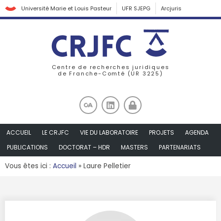
Université Marie et Louis Pasteur
UFR SJEPG
Arcjuris
Centre de recherches juridiques
de Franche-Comté (UR 3225)
ACCUEIL
LE CRJFC
VIE DU LABORATOIRE
PROJETS
AGENDA
PUBLICATIONS
DOCTORAT – HDR
MASTERS
PARTENARIATS
Vous êtes ici :
Accueil
»
Laure Pelletier