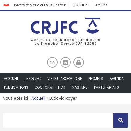
Université Marie et Louis Pasteur
UFR SJEPG
Arcjuris
Centre de recherches juridiques
de Franche-Comté (UR 3225)
ACCUEIL
LE CRJFC
VIE DU LABORATOIRE
PROJETS
AGENDA
PUBLICATIONS
DOCTORAT – HDR
MASTERS
PARTENARIATS
Vous êtes ici :
Accueil
»
Ludovic Royer