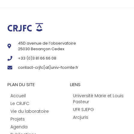
45D avenue de l’observatoire
25030 Besançon Cedex
+33 (0)3 81 66 66 08
contact-crjfc[at]univ-fcomte.fr
PLAN DU SITE
LIENS
Accueil
Université Marie et Louis
Pasteur
Le CRJFC
UFR SJEPG
Vie du laboratoire
Arcjuris
Projets
Agenda