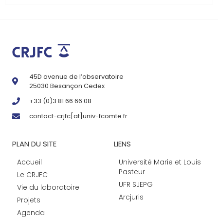
45D avenue de l’observatoire
25030 Besançon Cedex
+33 (0)3 81 66 66 08
contact-crjfc[at]univ-fcomte.fr
PLAN DU SITE
LIENS
Accueil
Université Marie et Louis
Pasteur
Le CRJFC
UFR SJEPG
Vie du laboratoire
Arcjuris
Projets
Agenda