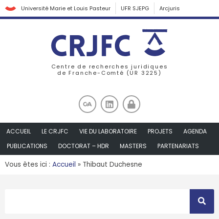
Université Marie et Louis Pasteur
UFR SJEPG
Arcjuris
Centre de recherches juridiques
de Franche-Comté (UR 3225)
ACCUEIL
LE CRJFC
VIE DU LABORATOIRE
PROJETS
AGENDA
PUBLICATIONS
DOCTORAT – HDR
MASTERS
PARTENARIATS
Vous êtes ici :
Accueil
»
Thibaut Duchesne