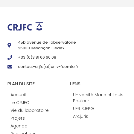
45D avenue de l’observatoire
25030 Besançon Cedex
+33 (0)3 81 66 66 08
contact-crjfc[at]univ-fcomte.fr
PLAN DU SITE
LIENS
Accueil
Université Marie et Louis
Pasteur
Le CRJFC
UFR SJEPG
Vie du laboratoire
Arcjuris
Projets
Agenda
Publications