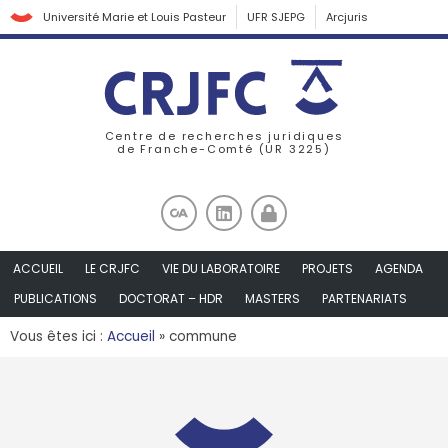
Université Marie et Louis Pasteur
UFR SJEPG
Arcjuris
Centre de recherches juridiques
de Franche-Comté (UR 3225)
ACCUEIL
LE CRJFC
VIE DU LABORATOIRE
PROJETS
AGENDA
PUBLICATIONS
DOCTORAT – HDR
MASTERS
PARTENARIATS
Vous êtes ici :
Accueil
»
commune