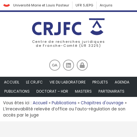
Université Marie et Louis Pasteur
UFR SJEPG
Arcjuris
Centre de recherches juridiques
de Franche-Comté (UR 3225)
ACCUEIL
LE CRJFC
VIE DU LABORATOIRE
PROJETS
AGENDA
PUBLICATIONS
DOCTORAT – HDR
MASTERS
PARTENARIATS
Vous êtes ici :
Accueil
»
Publications
»
Chapitres d'ouvrage
»
L’irrecevabilité relevée d’office ou l’auto-régulation de son
accès par le juge