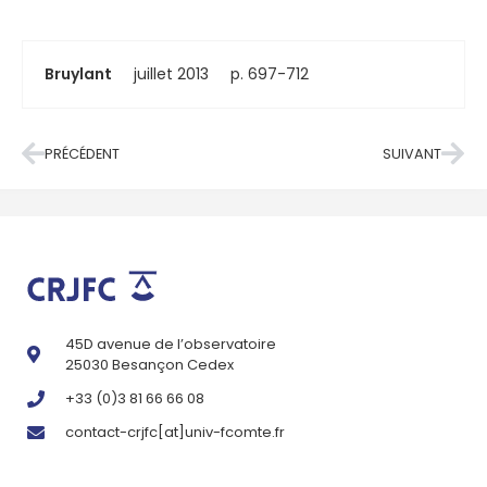
Bruylant
juillet 2013
p. 697-712
PRÉCÉDENT
SUIVANT
45D avenue de l’observatoire
25030 Besançon Cedex
+33 (0)3 81 66 66 08
contact-crjfc[at]univ-fcomte.fr